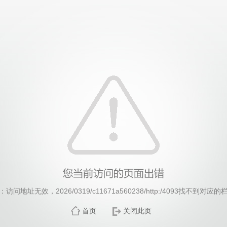
william威廉亚洲官方-williamhill官网
访问地址无效，2026/0319/c11671a560238/http:/4093找不到对应
首页
关闭此页