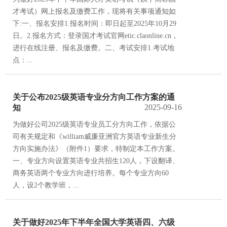
才考试）网上报名及缴费工作，现将有关事项通知如
下:一、报名安排1.报名时间：即日起至2025年10月29
日。2.报名方式：登录国才考试官网etic.claonline.cn，
进行在线注册、报名及缴费。二、考试安排1.考试地
点：...
关于公布2025级英语专业分方向工作方案的通
2025-09-16
知
为做好公司2025级英语专业员工分方向工作，依据公
司有关规定和《william威廉亚洲官方英语专业新生分
方向实施办法》（附件1）要求，特制定本工作方案。
一、专业方向设置英语专业共招生120人，下设翻译、
商务英语两个专业方向进行培养。每个专业方向60
人，设2个教学班，...
关于做好2025年下半年全国大学英语四、六级