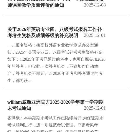
2025-12-08
师课堂教学质量评价的通知
关于2026年英语专业四、八级考试报名工作补
2025-12-01
考考生资格及成绩等级的补充说明
一、报名资格：接高校外语专业教学测试办公室通
知，2026年英语专业四、八级考试补考考生资格补充
如下：1.2025年正考已通过的考生，也可自愿参加2026
年的补考，但仅此一次补考机会，不参加作自动放
弃，补考机会不顺延。2. 2026年正考和补考通过的考
生，都将获...
william威廉亚洲官方2025-2026学年第一学期期
2025-12-01
末考试通知
各班级：本学期期末考试工作已陆续展开,为保证期末
考试顺利进行，进一步规范考试管理、严肃考风考