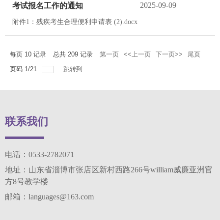
2025-09-09
考试报名工作的通知
附件1：残疾考生合理便利申请表 (2).docx
每页
10
记录
总共
209
记录
第一页
<<上一页
下一页>>
尾页
页码
1
/
21
跳转到
联系我们
电话：0533-2782071
地址：山东省淄博市张店区新村西路266号william威廉亚洲官
方8号教学楼
邮箱：languages@163.com