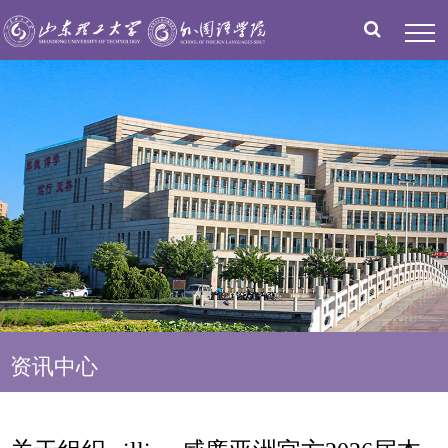
william威廉亚洲官方-williamhill官网
资讯中心