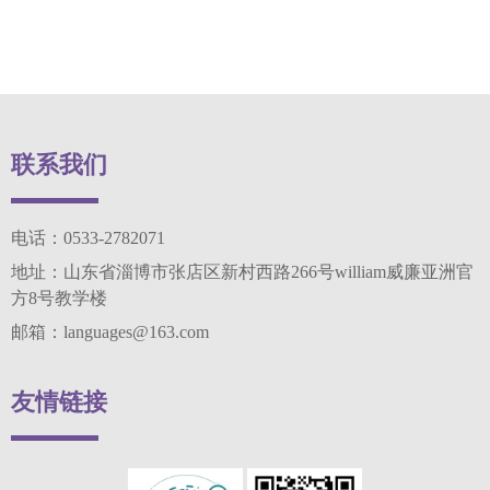
联系我们
电话：0533-2782071
地址：山东省淄博市张店区新村西路266号william威廉亚洲官
方8号教学楼
邮箱：languages@163.com
友情链接