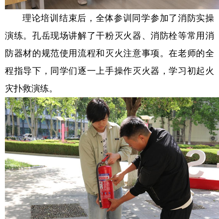
理论培训结束后，全体参训同学参加了消防实操
演练。孔岳现场讲解了干粉灭火器、消防栓等常用消
防器材的规范使用流程和灭火注意事项。在老师的全
程指导下，同学们逐一上手操作灭火器，学习初起火
灾扑救演练。