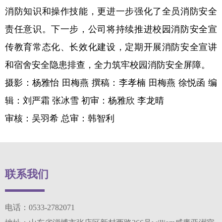
消防知识和操作技能，更进一步强化了全员消防安全
责任意识。下一步，公司将持续推进校园消防安全宣
传教育常态化、长效化建设，定期开展消防安全宣讲
和宿舍安全隐患排查，全力筑牢校园消防安全屏障。
摄影：杨雅怡 田梅燕 撰稿：李孝楠 田梅燕 徐悦函 编
辑：刘严霜 张冰雪 初审：杨雅欣 李龙晴
审核：吴羽希
总审：韩智利
联系我们
电话：0533-2782071