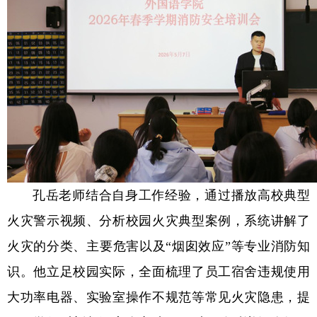
孔岳老师结合自身工作经验，通过播放高校典型
火灾警示视频、分析校园火灾典型案例，系统讲解了
火灾的分类、主要危害以及“烟囱效应”等专业消防知
识。他立足校园实际，全面梳理了员工宿舍违规使用
大功率电器、实验室操作不规范等常见火灾隐患，提