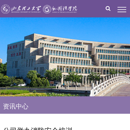
william威廉亚洲官方-williamhill官网
资讯中心